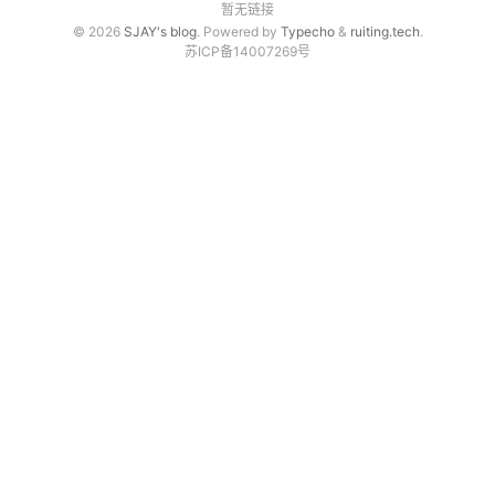
暂无链接
免费资源
© 2026
SJAY's blog
. Powered by
Typecho
&
ruiting.tech
.
苏ICP备14007269号
源码分享
PHP源码
其他源码
软件分享
相关文档
联系我们
微信文章同步助手