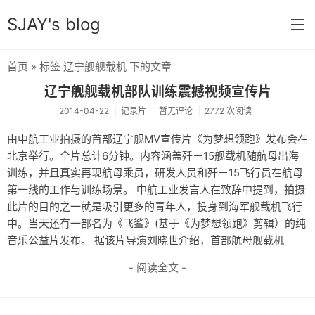
SJAY's blog
首页
» 标签 辽宁舰舰载机 下的文章
首页
辽宁舰舰载机部队训练震撼视频宣传片
学习笔记
2014-04-22
记录片
暂无评论
2772 次阅读
前端学习
由中航工业拍摄的首部辽宁舰MV宣传片《为梦想领跑》发布会在
北京举行。全片总计6分钟。内容涵盖歼－15舰载机随航母出海
参考手册
训练，并且真实再现航母乘员，研发人员和歼－15飞行员在航母
第一线的工作与训练场景。 中航工业发言人在致辞中提到，拍摄
微信开发
此片的目的之一就是吸引更多的青年人，投身到海军舰载机飞行
php开发
中。当天还有一部名为《飞鲨》(基于《为梦想领跑》剪辑）的纯
音乐公益片发布。 据该片导演刘晓世介绍，首部航母舰载机
资源
- 阅读全文 -
电影剧集
记录片